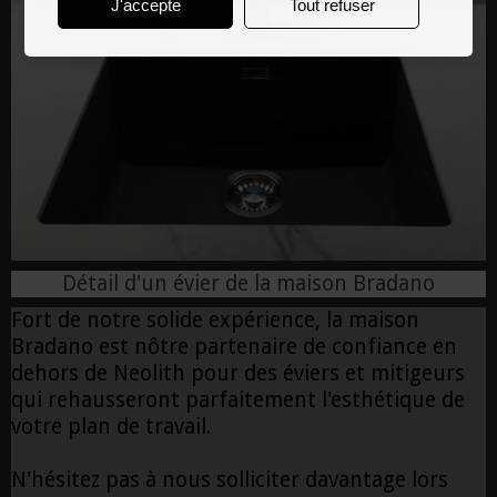
J'accepte
Tout refuser
Détail d'un évier de la maison Bradano
Fort de notre solide expérience, la maison
Bradano est nôtre partenaire de confiance en
dehors de Neolith pour des éviers et mitigeurs
qui rehausseront parfaitement l'esthétique de
votre plan de travail.
N'hésitez pas à nous solliciter davantage lors