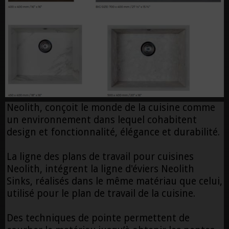
Neolith, conçoit le monde de la cuisine comme
un environnement dans lequel cohabitent
design et fonctionnalité, élégance et durabilité.
La ligne des plans de travail pour cuisines
Neolith, intégrent la ligne d'éviers Neolith
Sinks, réalisés dans le même matériau que celui,
utilisé pour le plan de travail de la cuisine.
Des techniques de pointe permettent de