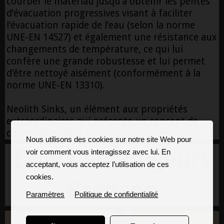
courber le matériau jusqu’à obtenir les pentes
d’évacuation progressives visant à faciliter
l’évacuation rapide de l’eau (selon la norme
UNE-EN 14527) et également une résistance aux
changements de température, ce qui lui
confère une grande robustesse et lui permet
d'être nettoyé aisément (conformément à la
norme UNE-EN 13310).
Neolith Sinks, un élément aux propriétés
extraordinaires qui présente un concept de
cuisine intégré et fonctionnel.
Nous utilisons des cookies sur notre site Web pour
Eviers et Mitigeurs
voir comment vous interagissez avec lui. En
acceptant, vous acceptez l’utilisation de ces
cookies.
Bradano
Paramètres
Politique de confidentialité